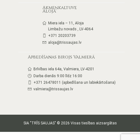
Akmeņkaltuve
Alojā
Miera iela – 11, Aloja
Limbažu novads , LV-4064
+371 20203739
aloja@trissaujas.lv
Apbedīšanas birojs Valmierā
Brīvības iela 64a, Valmiera, LV-4201
Darba dienās 9:00 līdz 16:00
+371 26478011 (apbedīšana un labiekārtošana)
valmiera@trissaujas.lv
SIA "TRĪS SAUJAS" © 2026 Visas tiesības aizsargātas