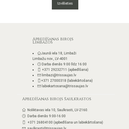
This
Izvēlieties
product
has
multiple
variants.
The
options
Apbedīšanas birojs
Limbažos
may
be
Jaunā iela 18, Limbaži
chosen
Limbažu nov., LV-4001
on
Darba dienās 9:00 līdz 16:00
the
+371 29232711 (apbedīšana)
product
limbazi@trissaujas.lv
page
+371 27000318 (labiekārtošana)
labiekartosana@trissaujas.lv
Apbedīšanas birojs Saulkrastos
Noliktavas iela 10, Saulkrasti, LV-2160.
Darba dienās 9:00-16:00
+371 26804100 (apbedīšana un labiekārtošana)
saulkrasti@trissaujas.lv