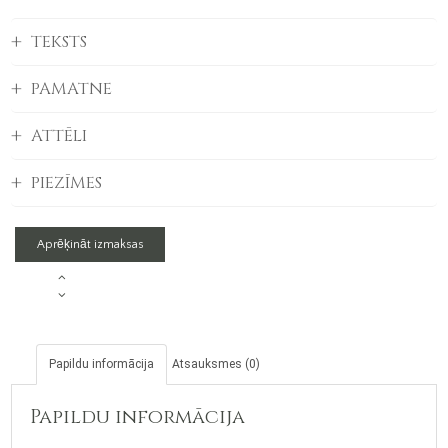
TEKSTS
PAMATNE
ATTĒLI
PIEZĪMES
Aprēķināt izmaksas
Granīta
piemineklis
C-
29
daudzums
Papildu informācija
Atsauksmes (0)
Papildu informācija