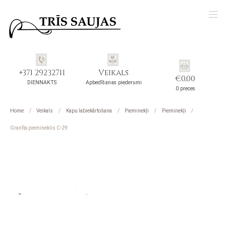
+371 29232711
Veikals
€
0,00
DIENNAKTS
Apbedīšanas piederumi
0 preces
Home
Veikals
Kapu labiekārtošana
Pieminekļi
Pieminekļi
Granīta piemineklis C-29