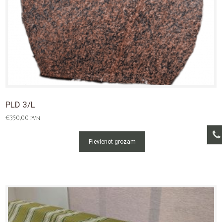
PLD 3/L
€
350,00
PVN
Pievienot grozam