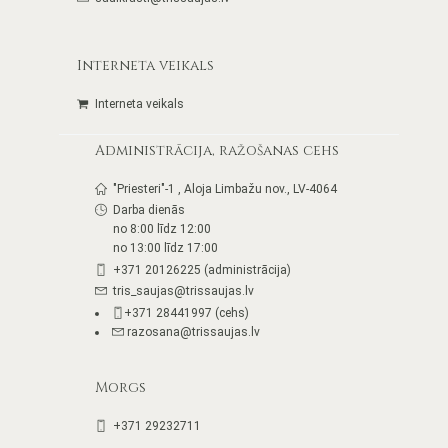
Interneta veikals
Interneta veikals
Administrācija, ražošanas cehs
"Priesteri"-1 , Aloja Limbažu nov., LV-4064
Darba dienās
no 8:00 līdz 12:00
no 13:00 līdz 17:00
+371 20126225 (administrācija)
tris_saujas@trissaujas.lv
+371 28441997 (cehs)
razosana@trissaujas.lv
Morgs
+371 29232711