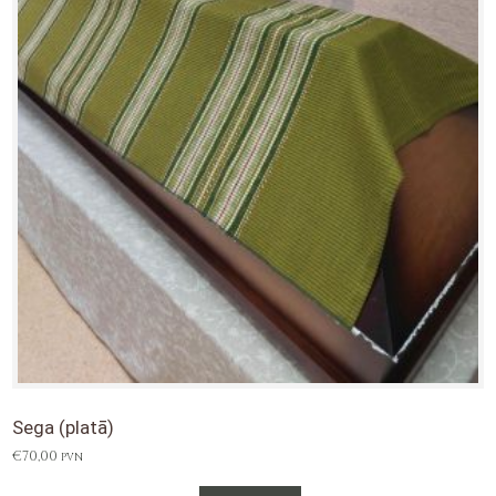
Sega (platā)
€
70,00
PVN