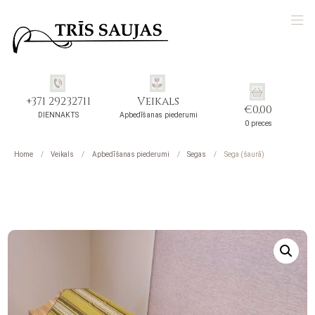
+371 29232711
Veikals
€
0,00
DIENNAKTS
Apbedīšanas piederumi
0 preces
Home
Veikals
Apbedīšanas piederumi
Segas
Sega (šaurā)