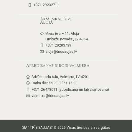
+371 29232711
Akmeņkaltuve
Alojā
Miera iela – 11, Aloja
Limbažu novads , LV-4064
+371 20203739
aloja@trissaujas.lv
Apbedīšanas birojs Valmierā
Brīvības iela 64a, Valmiera, LV-4201
Darba dienās 9:00 līdz 16:00
+371 26478011 (apbedīšana un labiekārtošana)
valmiera@trissaujas.lv
SIA "TRĪS SAUJAS" © 2026 Visas tiesības aizsargātas