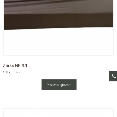
Zārks NR 9/L
€
215,00
PVN
Pievienot grozam