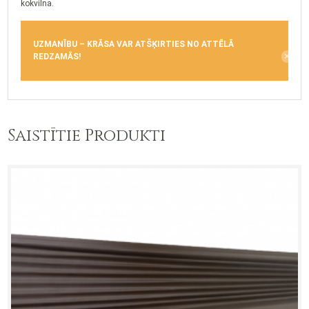
kokvilna.
UZMANĪBU – KRĀSA VAR ATŠĶIRTIES NO ATTĒLĀ
REDZAMĀS!
Saistītie Produkti