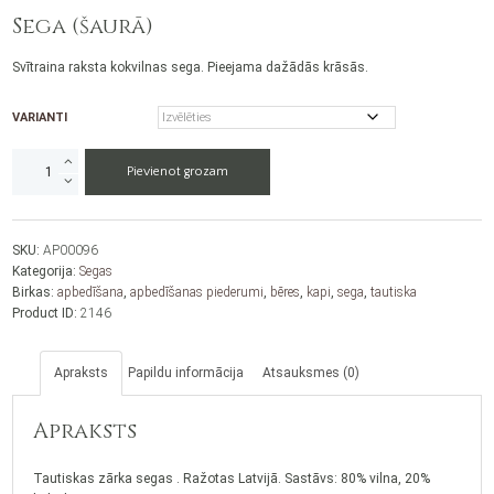
Sega (šaurā)
Svītraina raksta kokvilnas sega. Pieejama dažādās krāsās.
VARIANTI
Sega
Pievienot grozam
(šaurā)
daudzums
SKU:
AP00096
Kategorija:
Segas
Birkas:
apbedīšana
,
apbedīšanas piederumi
,
bēres
,
kapi
,
sega
,
tautiska
Product ID:
2146
Apraksts
Papildu informācija
Atsauksmes (0)
Apraksts
Tautiskas zārka segas . Ražotas Latvijā. Sastāvs: 80% vilna, 20%