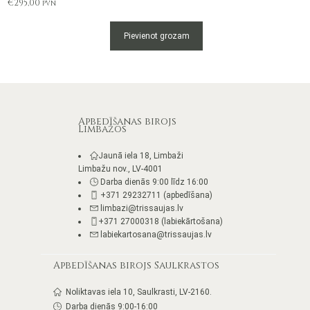
€
295,00
PVN
Pievienot grozam
Apbedīšanas birojs
Limbažos
Jaunā iela 18, Limbaži
Limbažu nov., LV-4001
Darba dienās 9:00 līdz 16:00
+371 29232711 (apbedīšana)
limbazi@trissaujas.lv
+371 27000318 (labiekārtošana)
labiekartosana@trissaujas.lv
Apbedīšanas birojs Saulkrastos
Noliktavas iela 10, Saulkrasti, LV-2160.
Darba dienās 9:00-16:00