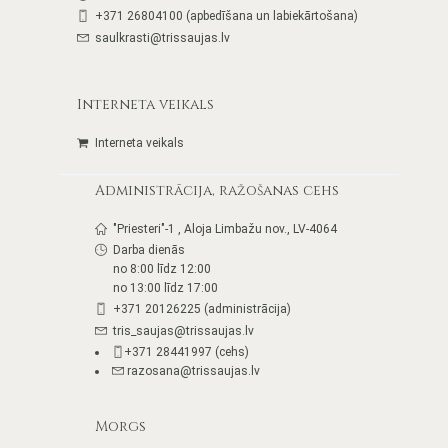
+371 26804100 (apbedīšana un labiekārtošana)
saulkrasti@trissaujas.lv
Interneta veikals
Interneta veikals
Administrācija, ražošanas cehs
"Priesteri"-1 , Aloja Limbažu nov., LV-4064
Darba dienās
no 8:00 līdz 12:00
no 13:00 līdz 17:00
+371 20126225 (administrācija)
tris_saujas@trissaujas.lv
+371 28441997 (cehs)
razosana@trissaujas.lv
Morgs