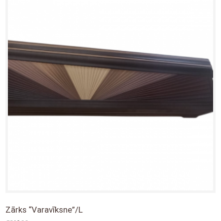
Zārks “Varavīksne”/L