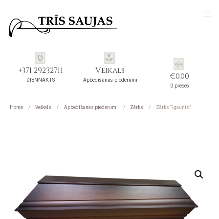
+371 29232711
Veikals
€
0,00
DIENNAKTS
Apbedīšanas piederumi
0 preces
Home
Veikals
Apbedīšanas piederumi
Zārks
Zārks “Igaunis”