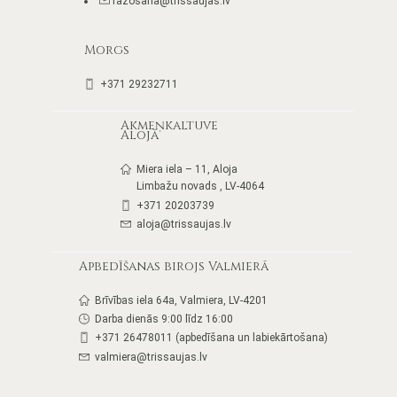
razosana@trissaujas.lv
Morgs
+371 29232711
Akmeņkaltuve
Alojā
Miera iela – 11, Aloja
Limbažu novads , LV-4064
+371 20203739
aloja@trissaujas.lv
Apbedīšanas birojs Valmierā
Brīvības iela 64a, Valmiera, LV-4201
Darba dienās 9:00 līdz 16:00
+371 26478011 (apbedīšana un labiekārtošana)
valmiera@trissaujas.lv