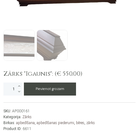
Zārks "Igaunis": (€ 550.00)
Zārks
Pievienot grozam
"Igaunis"
daudzums
SKU:
AP000161
Kategorija:
Zārks
Birkas:
apbedīšana
,
apbedīšanas piederumi
,
bēres
,
zārks
Product ID:
6611