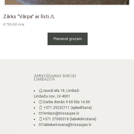
Zārks “Vārpa” ar līsti./L
€
750,00
PVN
Pievienot grozam
Apbedīšanas birojs
Limbažos
Jaunā iela 18, Limbaži
Limbažu nov., LV-4001
Darba dienās 9:00 līdz 16:00
+371 29232711 (apbedīšana)
limbazi@trissaujas.lv
+371 27000318 (labiekārtošana)
labiekartosana@trissaujas.lv