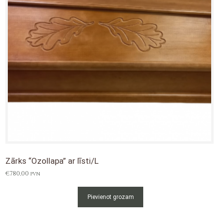
Zārks “Ozollapa” ar līsti/L
€
780,00
PVN
Pievienot grozam