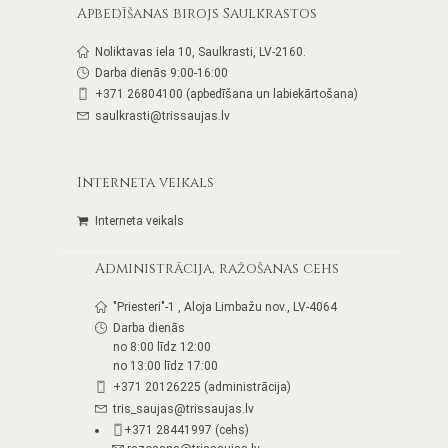
Apbedīšanas birojs Saulkrastos
Noliktavas iela 10, Saulkrasti, LV-2160.
Darba dienās 9:00-16:00
+371 26804100 (apbedīšana un labiekārtošana)
saulkrasti@trissaujas.lv
Interneta veikals
Interneta veikals
Administrācija, ražošanas cehs
"Priesteri"-1 , Aloja Limbažu nov., LV-4064
Darba dienās
no 8:00 līdz 12:00
no 13:00 līdz 17:00
+371 20126225 (administrācija)
tris_saujas@trissaujas.lv
+371 28441997 (cehs)