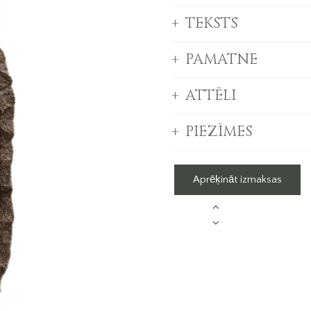
TEKSTS
PAMATNE
ATTĒLI
PIEZĪMES
Aprēķināt izmaksas
Nr.
11/22/L
daudzums