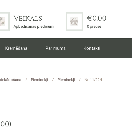
Veikals
€
0,00
Apbedīšanas piederumi
0 preces
Kremēšana
Par mums
Kontakti
biekārtošana
Pieminekļi
Pieminekļi
Nr. 11/22/L
.00)