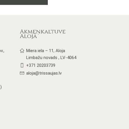
Akmeņkaltuve
Alojā
v.,
Miera iela – 11, Aloja
Limbažu novads , LV-4064
+371 20203739
aloja@trissaujas.lv
)