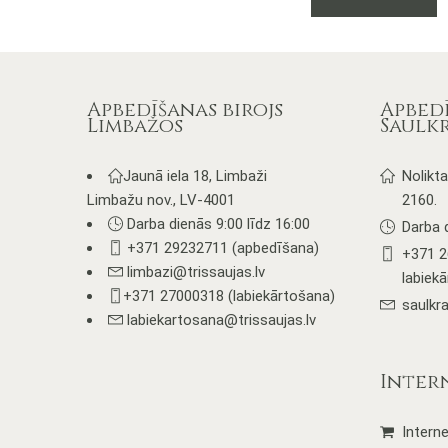
h
m
v
T
o
Apbedīšanas birojs
Apbedī
m
Limbažos
Saulk
b
c
Jaunā iela 18, Limbaži
Nolikta
o
Limbažu nov., LV-4001
2160.
t
Darba dienās 9:00 līdz 16:00
p
Darba 
p
+371 29232711 (apbedīšana)
+371 2
limbazi@trissaujas.lv
labiek
+371 27000318 (labiekārtošana)
saulkra
labiekartosana@trissaujas.lv
Inter
Interne