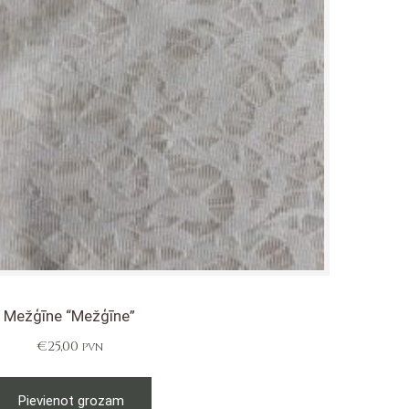
Mežģīne “Mežģīne”
€
25,00
PVN
Pievienot grozam