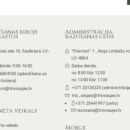
as
ultiple
ariants.
he
ptions
šanas birojs
Administrācija,
ay
rastos
ražošanas cehs
e
hosen
vas iela 10, Saulkrasti, LV-
"Priesteri"-1 , Aloja Limbažu no
n
LV-4064
he
roduct
dienās 9:00-16:00
Darba dienās
age
no 8:00 līdz 12:00
6804100 (apbedīšana un
no 13:00 līdz 17:00
ārtošana)
+371 20126225 (administrācija
sti@trissaujas.lv
tris_saujas@trissaujas.lv
+371 28441997 (cehs)
neta veikals
razosana@trissaujas.lv
ta veikals
Morgs