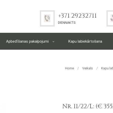
+371 29232711
DIENNAKTS
Apbedīšanas pakalpojumi
Kapu labiekārtošana
Home
Veikals
Kapu la
Nr. 11/22/L: (€ 355