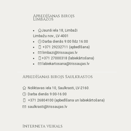
Apbedīšanas birojs
Limbažos
Jaunā iela 18, Limbaži
Limbažu nov., LV-4001
Darba dienās 9:00 līdz 16:00
+371 29232711 (apbedīšana)
limbazi@trissaujas.lv
+371 27000318 (labiekārtošana)
labiekartosana@trissaujas.lv
Apbedīšanas birojs Saulkrastos
Noliktavas iela 10, Saulkrasti, LV-2160.
Darba dienās 9:00-16:00
+371 26804100 (apbedīšana un labiekārtošana)
saulkrasti@trissaujas.lv
Interneta veikals