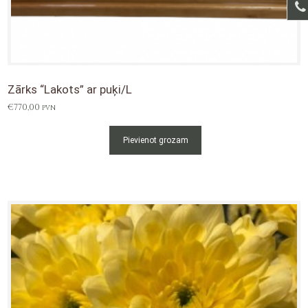
Zārks “Lakots” ar puķi/L
€
770,00
PVN
Pievienot grozam