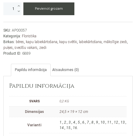
Mākslīgie
Pievienot grozam
ziedi
"Rozes"
daudzums
SKU:
AP00057
Kategorija:
Floristika
Birkas:
bēres
,
kapu labiekārtošana
,
kapu svētki
,
labiekārtošana
,
mākslīgie ziedi
,
puķes
,
svecīšu vakars
,
ziedi
Product ID:
6889
Papildu informācija
Atsauksmes (0)
Papildu informācija
SVARS
0,2 KG
Dimensijas
24,5 × 19 × 12 cm
1., 2., 3., 4., 5., 6., 7., 8., 9., 10., 11., 12., 13.,
Varianti
14., 15., 16.