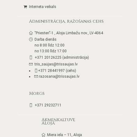
Interneta veikals
Administrācija, ražošanas cehs
"Priesteri"-1 , Aloja Limbažu nov., LV-4064
Darba dienās
no 8:00 līdz 12:00
no 13:00 līdz 17:00
+371 20126225 (administrācija)
tris_saujas@trissaujas.lv
+371 28441997 (cehs)
razosana@trissaujas.lv
Morgs
+371 29232711
Akmeņkaltuve
Alojā
Miera iela – 11, Aloja