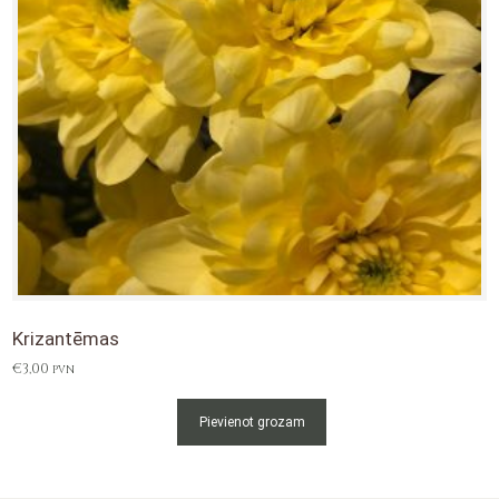
Krizantēmas
€
3,00
PVN
Pievienot grozam