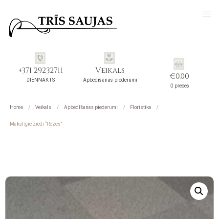
+371 29232711
Veikals
€
0,00
DIENNAKTS
Apbedīšanas piederumi
0 preces
Home
Veikals
Apbedīšanas piederumi
Floristika
Mākslīgie ziedi “Rozes”