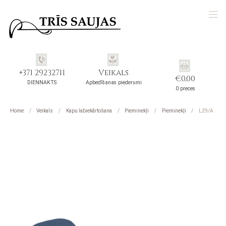
+371 29232711
Veikals
€
0,00
DIENNAKTS
Apbedīšanas piederumi
0 preces
Home
Veikals
Kapu labiekārtošana
Pieminekļi
Pieminekļi
L29/A