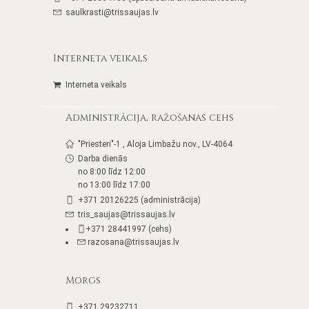
saulkrasti@trissaujas.lv
Interneta veikals
Interneta veikals
Administrācija, ražošanas cehs
"Priesteri"-1 , Aloja Limbažu nov., LV-4064
Darba dienās
no 8:00 līdz 12:00
no 13:00 līdz 17:00
+371 20126225 (administrācija)
tris_saujas@trissaujas.lv
+371 28441997 (cehs)
razosana@trissaujas.lv
Morgs
+371 29232711