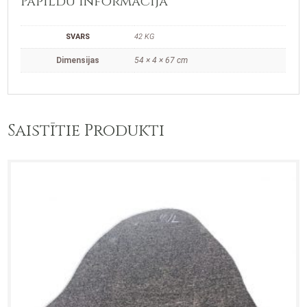
Papildu informācija
SVARS
42 KG
Dimensijas
54 × 4 × 67 cm
Saistītie Produkti