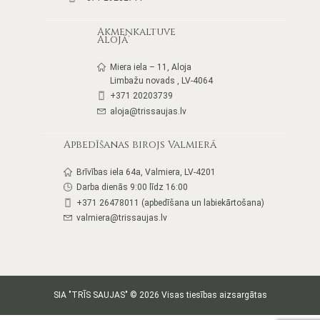
Akmeņkaltuve
Alojā
Miera iela – 11, Aloja
Limbažu novads , LV-4064
+371 20203739
aloja@trissaujas.lv
Apbedīšanas birojs Valmierā
Brīvības iela 64a, Valmiera, LV-4201
Darba dienās 9:00 līdz 16:00
+371 26478011 (apbedīšana un labiekārtošana)
valmiera@trissaujas.lv
SIA "TRĪS SAUJAS" © 2026 Visas tiesības aizsargātas