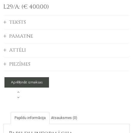
L29/A: (€ 400.00)
TEKSTS
PAMATNE
ATTĒLI
PIEZĪMES
Aprēķināt izmaksas
L29/A
daudzums
Papildu informācija
Atsauksmes (0)