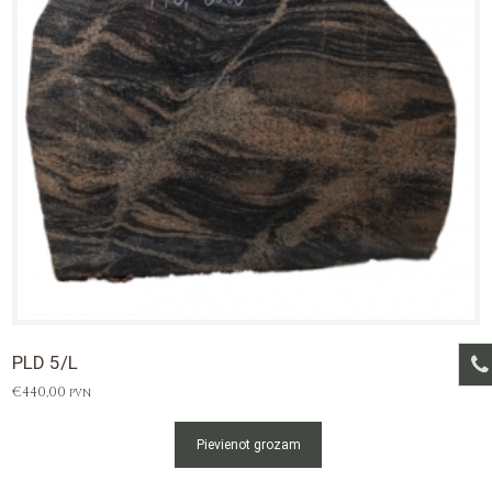
PLD 5/L
€
440,00
PVN
Pievienot grozam