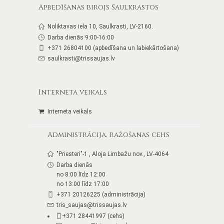
Apbedīšanas birojs Saulkrastos
Noliktavas iela 10, Saulkrasti, LV-2160.
Darba dienās 9:00-16:00
+371 26804100 (apbedīšana un labiekārtošana)
saulkrasti@trissaujas.lv
Interneta veikals
Interneta veikals
Administrācija, ražošanas cehs
"Priesteri"-1 , Aloja Limbažu nov., LV-4064
Darba dienās
no 8:00 līdz 12:00
no 13:00 līdz 17:00
+371 20126225 (administrācija)
tris_saujas@trissaujas.lv
+371 28441997 (cehs)