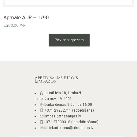
Apmale AUR – 1/90
€
200,00
PVN
Pievienot grozam
Apbedīšanas birojs
Limbažos
Jaunā iela 18, Limbaži
Limbažu nov., LV-4001
Darba dienās 9:00 līdz 16:00
+371 29232711 (apbedīšana)
limbazi@trissaujas.lv
+371 27000318 (labiekārtošana)
labiekartosana@trissaujas.lv