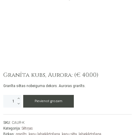
Granīta kubs, Aurora: (€ 40.00)
Granīta sētas nobeiguma dekors. Auroras granīts.
Granīta
Pievienot grozam
kubs,
Aurora
daudzums
SKU:
CAUR-K
Kategorija:
Sētiņas
Birkas:
granīts
,
kapu labiekārtošana
,
kapu sēta
,
labiekārtošana