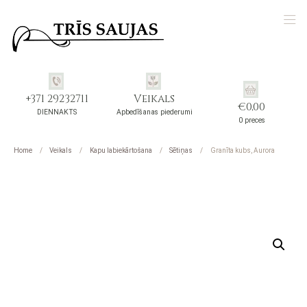
+371 29232711
Veikals
€
0,00
DIENNAKTS
Apbedīšanas piederumi
0 preces
Home
Veikals
Kapu labiekārtošana
Sētiņas
Granīta kubs, Aurora