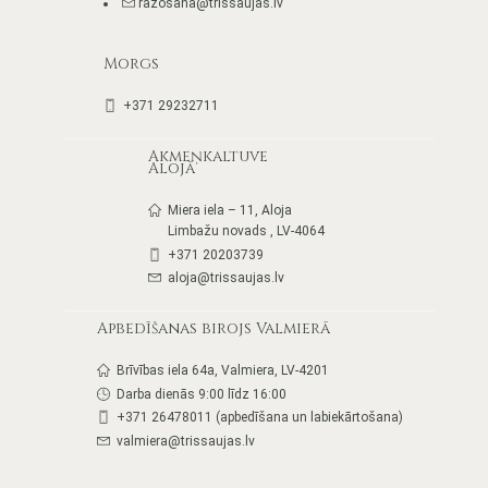
razosana@trissaujas.lv
Morgs
+371 29232711
Akmeņkaltuve
Alojā
Miera iela – 11, Aloja
Limbažu novads , LV-4064
+371 20203739
aloja@trissaujas.lv
Apbedīšanas birojs Valmierā
Brīvības iela 64a, Valmiera, LV-4201
Darba dienās 9:00 līdz 16:00
+371 26478011 (apbedīšana un labiekārtošana)
valmiera@trissaujas.lv