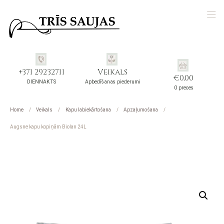
+371 29232711
Veikals
€
0,00
DIENNAKTS
Apbedīšanas piederumi
0 preces
Home
Veikals
Kapu labiekārtošana
Apzaļumošana
Augsne kapu kopiņām Biolan 24L