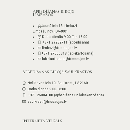
Apbedīšanas birojs
Limbažos
Jaunā iela 18, Limbaži
Limbažu nov., LV-4001
Darba dienās 9:00 līdz 16:00
+371 29232711 (apbedīšana)
limbazi@trissaujas.lv
+371 27000318 (labiekārtošana)
labiekartosana@trissaujas.lv
Apbedīšanas birojs Saulkrastos
Noliktavas iela 10, Saulkrasti, LV-2160.
Darba dienās 9:00-16:00
+371 26804100 (apbedīšana un labiekārtošana)
saulkrasti@trissaujas.lv
Interneta veikals