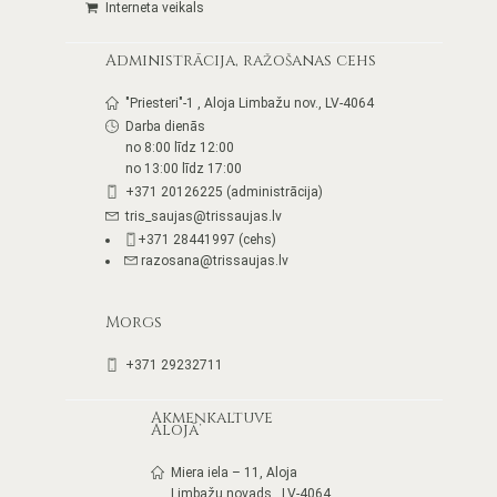
Interneta veikals
Administrācija, ražošanas cehs
"Priesteri"-1 , Aloja Limbažu nov., LV-4064
Darba dienās
no 8:00 līdz 12:00
no 13:00 līdz 17:00
+371 20126225 (administrācija)
tris_saujas@trissaujas.lv
+371 28441997 (cehs)
razosana@trissaujas.lv
Morgs
+371 29232711
Akmeņkaltuve
Alojā
Miera iela – 11, Aloja
Limbažu novads , LV-4064