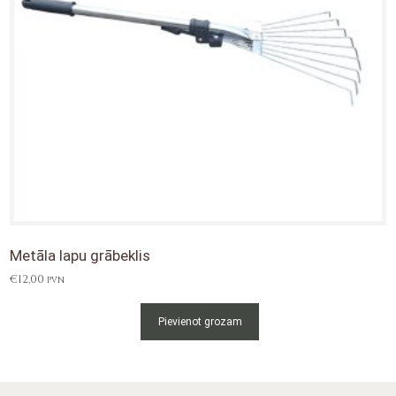
Metāla lapu grābeklis
€
12,00
PVN
Pievienot grozam