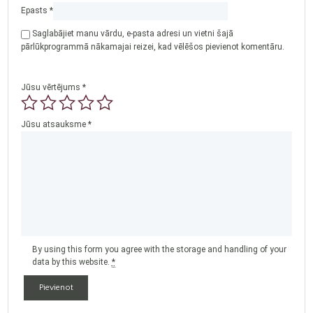
Epasts
*
Saglabājiet manu vārdu, e-pasta adresi un vietni šajā
pārlūkprogrammā nākamajai reizei, kad vēlēšos pievienot komentāru.
Jūsu vērtējums
*
Jūsu atsauksme
*
By using this form you agree with the storage and handling of your
data by this website.
*