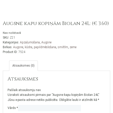
Augsne kapu kopiņām Biolan 24L: (€ 3.60)
Nav noliktavā
SKU:
Z21
Kategorijas:
Apzaļumošana
,
Augsne
Birkas:
Augsne
,
kūdra
,
papildmēslošana
,
smiltīm
,
zeme
Product ID:
7524
Atsauksmes (0)
Atsauksmes
Pašlaik atsauksmju nav.
Uzraksti atsauksmi pirmais par “Augsne kapu kopiņām Biolan 24L”
Jūsu e-pasta adrese netiks publicēta.
Obligātie lauki ir atzīmēti kā
*
Vārds
*