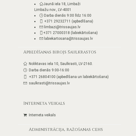
Jaunā iela 18, Limbaži
Limbažu nov., LV-4001
Darba dienās 9:00 līdz 16:00
+371 29232711 (apbedīšana)
limbazi@trissaujas.lv
+371 27000318 (labiekārtošana)
labiekartosana@trissaujas.lv
Apbedīšanas birojs Saulkrastos
Noliktavas iela 10, Saulkrasti, LV-2160.
Darba dienās 9:00-16:00
+371 26804100 (apbedīšana un labiekārtošana)
saulkrasti@trissaujas.lv
Interneta veikals
Interneta veikals
Administrācija, ražošanas cehs