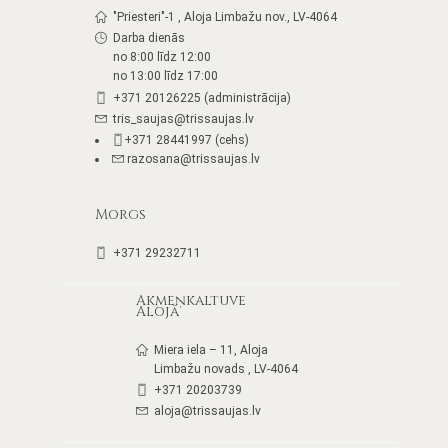
"Priesteri"-1 , Aloja Limbažu nov., LV-4064
Darba dienās
no 8:00 līdz 12:00
no 13:00 līdz 17:00
+371 20126225 (administrācija)
tris_saujas@trissaujas.lv
+371 28441997 (cehs)
razosana@trissaujas.lv
Morgs
+371 29232711
Akmeņkaltuve
Alojā
Miera iela – 11, Aloja
Limbažu novads , LV-4064
+371 20203739
aloja@trissaujas.lv