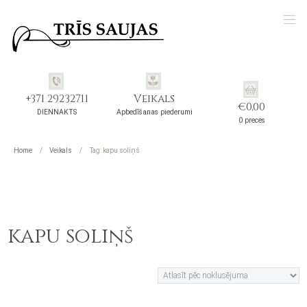
+371 29232711
Veikals
€
0,00
DIENNAKTS
Apbedīšanas piederumi
0 preces
Home
Veikals
Tag: kapu soliņš
kapu soliņš