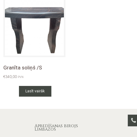
Granīta soliņš /S
€
340,00
PVN
Lasīt vairāk
Apbedīšanas birojs
Limbažos